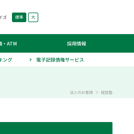
サイズ
標準
大
舗・ATM
採用情報
キング
電子記録債権サービス
法人のお客様
経営塾