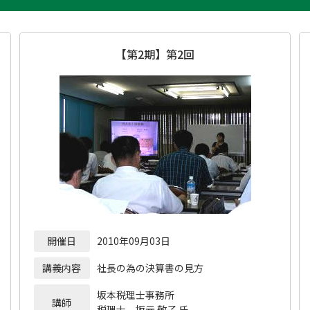
【第2期】第2回
開催日
2010年09月03日
講義内容
社長の為の決算書の見方
坂本税理士事務所
講師
税理士 坂元 敬子 氏