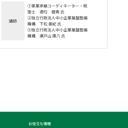
①事業承継コーディネーター・税
理士 酒匂 健寿 氏
②独立行政法人中小企業基盤整備
講師
機構 下松 美紀 氏
③独立行政法人中小企業基盤整備
機構 瀬戸山 康八 氏
お役立ち情報