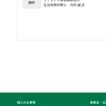
講師
社会保険労務士 内布 誠 氏
個人のお客様
事業主・法