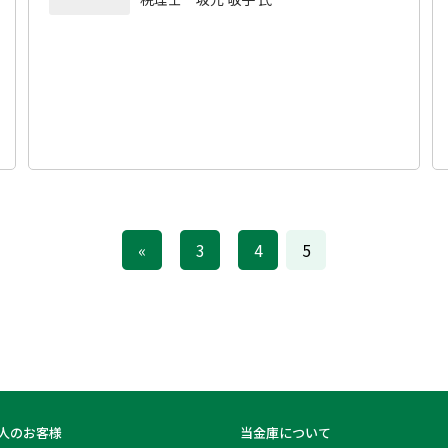
«
3
4
5
人のお客様
当金庫について