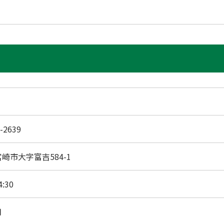
-2639
崎市大字富吉584-1
4:30
月