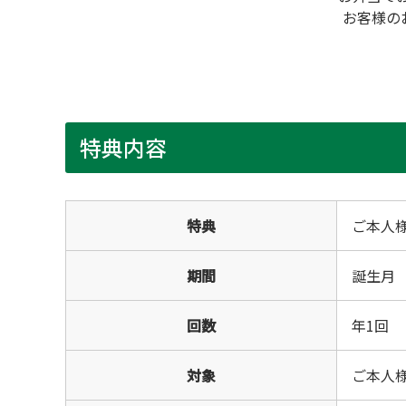
お客様の
特典内容
特典
ご本人
期間
誕生月
回数
年1回
対象
ご本人