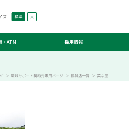
サイズ
標準
大
舗・ATM
採用情報
ME
職域サポート契約先専用ページ
協賛店一覧
菜な屋