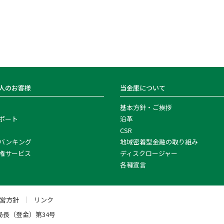
人のお客様
当金庫について
基本方針・ご挨拶
ポート
沿革
CSR
バンキング
地域密着型金融の取り組み
権サービス
ディスクロージャー
各種宣言
運営方針
リンク
局長（登金）第34号