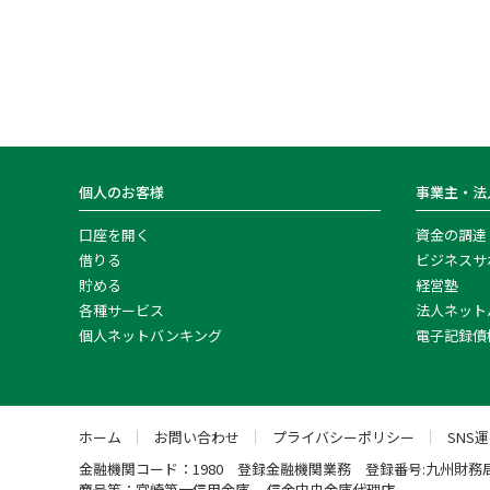
個人のお客様
事業主・法
口座を開く
資金の調達
借りる
ビジネスサ
貯める
経営塾
各種サービス
法人ネット
個人ネットバンキング
電子記録債
ホーム
お問い合わせ
プライバシーポリシー
SNS
金融機関コード：1980 登録金融機関業務 登録番号:九州財務
商号等：宮崎第一信用金庫 信金中央金庫代理店