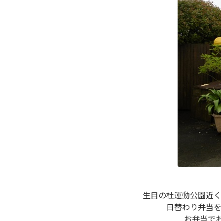
生目の杜運動公園近
日替わり弁当
お弁当で