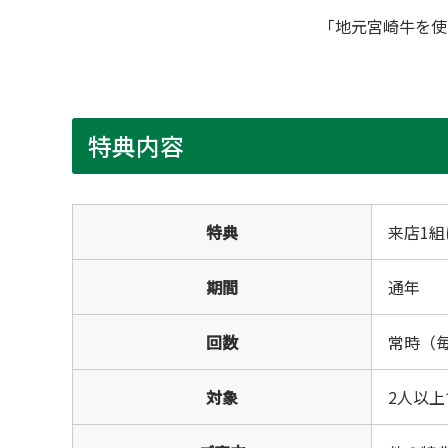
「地元宮崎牛を使
特典内容
特典
来店1
期間
通年
回数
常時（毎
対象
2人以