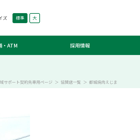
サイズ
標準
大
舗・ATM
採用情報
域サポート契約先専用ページ
協賛店一覧
都城焼肉えじま