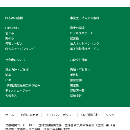
個人のお客様
事業主・法人のお客様
口座を開く
資金の調達
借りる
ビジネスサポート
貯める
経営塾
各種サービス
法人ネットバンキング
個人ネットバンキング
電子記録債権サービス
当金庫について
お役立ち情報
基本方針・ご挨拶
店舗・ATM案内
沿革
手数料
CSR
預金金利
地域密着型金融の取り組み
規定集
ディスクロージャー
協賛店一覧
各種宣言
採用情報
ホーム
お問い合わせ
プライバシーポリシー
SNS運営方針
リンク
金融機関コード：1980 登録金融機関業務 登録番号:九州財務局長（登金）第34号
商号等：宮崎第一信用金庫 信金中央金庫代理店